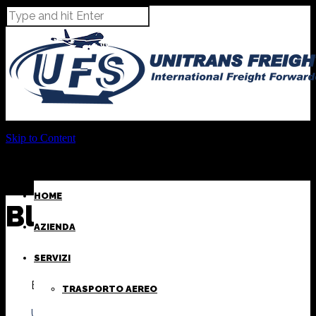
Skip to Content
HOME
Blog Archives
AZIENDA
SERVIZI
By
TRASPORTO AEREO
UFS