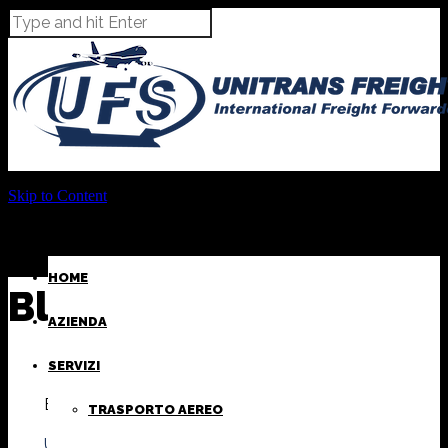
Skip to Content
HOME
Blog Archives
AZIENDA
SERVIZI
By
TRASPORTO AEREO
UFS