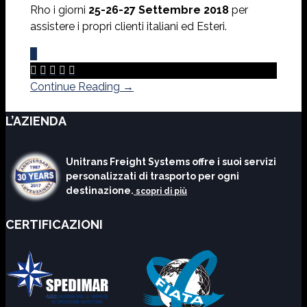
Rho i giorni
25-26-27 Settembre 2018
per
assistere i propri clienti italiani ed Esteri.
0





Continue Reading →
L’AZIENDA
Unitrans Freight Systems offre i suoi servizi
personalizzati di trasporto per ogni
destinazione.
scopri di più
CERTIFICAZIONI